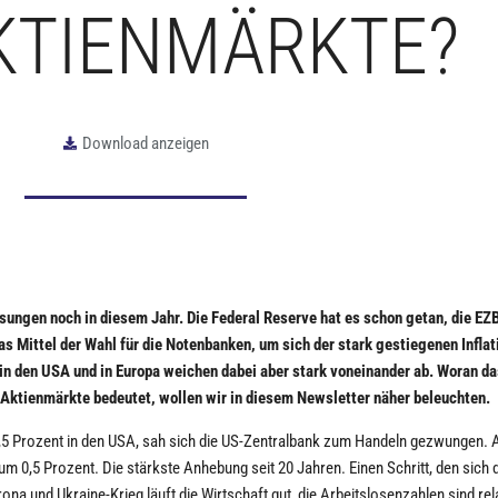
AKTIENMÄRKTE?
Download anzeigen
sungen noch in diesem Jahr. Die Federal Reserve hat es schon getan, die EZ
as Mittel der Wahl für die Notenbanken, um sich der stark gestiegenen Inflat
den USA und in Europa weichen dabei aber stark voneinander ab. Woran das
Aktienmärkte bedeutet, wollen wir in diesem Newsletter näher beleuchten.
8,5 Prozent in den USA, sah sich die US-Zentralbank zum Handeln gezwungen. 
um 0,5 Prozent. Die stärkste Anhebung seit 20 Jahren. Einen Schritt, den sich 
a und Ukraine-Krieg läuft die Wirtschaft gut, die Arbeitslosenzahlen sind rela