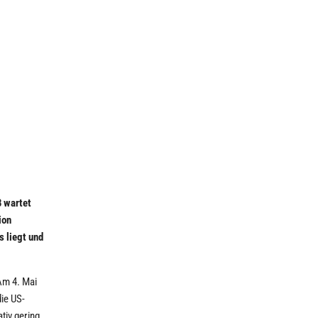
B wartet
ion
 liegt und
Am 4. Mai
die US-
tiv gering