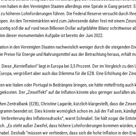
ren haben in den Vereinigten Staaten allerdings eine Spirale in Gang gesetzt: 
zu höheren Lohnforderungen führen. Die Federal Reserve versucht durch Ihre 
oppen. An den Terminmärkten wird zum Jahresende daher fest mit einem Zinsn
eitig soll die auf rund neun Billionen Dollar aufgeblähte Bilanz schrittweise 
nn dieser monumentalen Aufgabe ist bereits der Juni 2022.
flation in den Vereinigten Staaten nachweislich weniger durch die steigenden E
 Preise für Energie und Nahrungsmittel aus der Betrachtung heraus, erhält ma
iese „Kerninflation“ liegt in Europa bei 3,5 Prozent. Der im Vergleich zu den
 Europa, vergrößert aber auch das Dilemma für die EZB. Eine Erhöhung der Zi
n wie Italien oder Portugal in Bedrängnis bringen, sie hätte mittelfristig auch 
ekosten. Der „Zinseffekt“ auf die Inflation könnte also geringer ausfallen als
en Zentralbank (EZB), Christine Lagarde, kürzlich klargestellt, dass die Zinse
ramm beendet ist. Dies könnte womöglich schon im Juli der Fall sein, kündig
 Verbreiterung des Inflationsdrucks”, warnt Schnabel. Sie hält sogar die Entst
lich. „Es steht außer Zweifel, dass höhere Lohnforderungen kommen würden, 
chnabel. Deshalb “müssen wir verhindern, dass sich die hohe Inflation in den Er